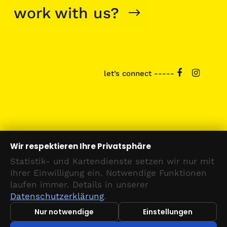
work with us?
let’s connect -----
Wir respektieren Ihre Privatsphäre
Statistik- und Kartendienste setzen wir nur mit
Ihrer Einwilligung ein. Notwendige Funktionen
laufen immer. Details in unserer
Datenschutzerklärung
.
Nur notwendige
Einstellungen
© 2026 SNOW.HOLDING GmbH
Impressum
Datenschutz
·
Cookie-Einstellungen