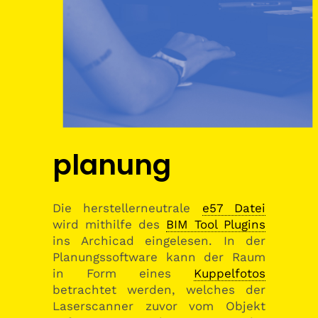
planung
Die herstellerneutrale
e57 Datei
wird mithilfe des
BIM Tool Plugins
ins Archicad eingelesen. In der
Planungssoftware kann der Raum
in Form eines
Kuppelfotos
betrachtet werden, welches der
Laserscanner zuvor vom Objekt