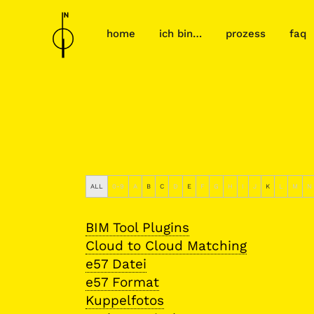
home
ich bin…
prozess
faq
ALL
0-9
A
B
C
D
E
F
G
H
I
J
K
L
M
N
BIM Tool Plugins
Cloud to Cloud Matching
e57 Datei
e57 Format
Kuppelfotos