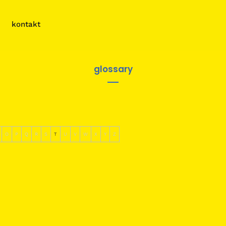
kontakt
glossary
O
P
Q
R
S
T
U
V
W
X
Y
Z