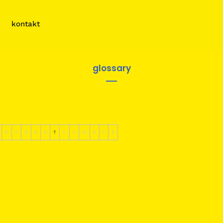
kontakt
glossary
O
P
Q
R
S
T
U
V
W
X
Y
Z