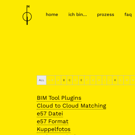
home
ich bin…
prozess
faq
ALL
0-9
A
B
C
D
E
F
G
H
I
J
K
L
M
N
BIM Tool Plugins
Cloud to Cloud Matching
e57 Datei
e57 Format
Kuppelfotos