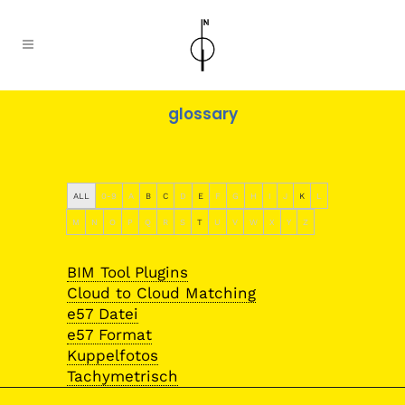
glossary
ALL
0-9
A
B
C
D
E
F
G
H
I
J
K
L
M
N
O
P
Q
R
S
T
U
V
W
X
Y
Z
BIM Tool Plugins
Cloud to Cloud Matching
e57 Datei
e57 Format
Kuppelfotos
Tachymetrisch