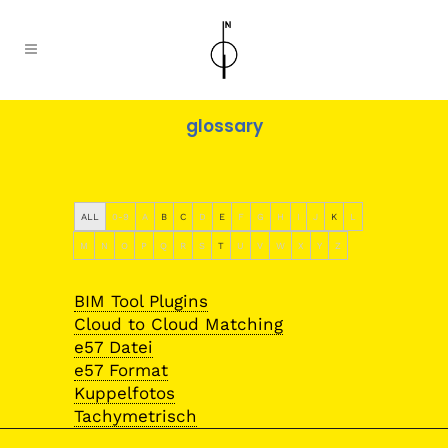
glossary
ALL
0-9
A
B
C
D
E
F
G
H
I
J
K
L
M
N
O
P
Q
R
S
T
U
V
W
X
Y
Z
BIM Tool Plugins
Cloud to Cloud Matching
e57 Datei
e57 Format
Kuppelfotos
Tachymetrisch