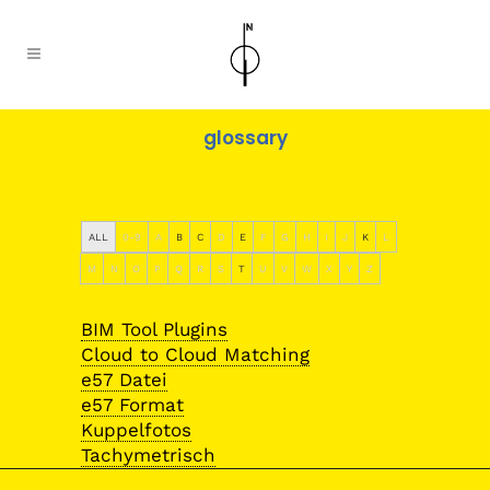
glossary
ALL
0-9
A
B
C
D
E
F
G
H
I
J
K
L
M
N
O
P
Q
R
S
T
U
V
W
X
Y
Z
BIM Tool Plugins
Cloud to Cloud Matching
e57 Datei
e57 Format
Kuppelfotos
Tachymetrisch