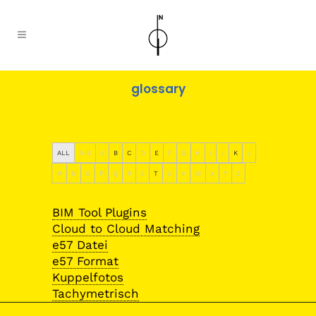
glossary
ALL
0-9
A
B
C
D
E
F
G
H
I
J
K
L
M
N
O
P
Q
R
S
T
U
V
W
X
Y
Z
BIM Tool Plugins
Cloud to Cloud Matching
e57 Datei
e57 Format
Kuppelfotos
Tachymetrisch