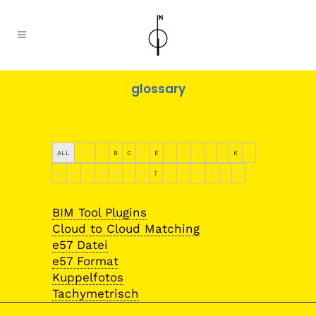
glossary
ALL
0-9
A
B
C
D
E
F
G
H
I
J
K
L
M
N
O
P
Q
R
S
T
U
V
W
X
Y
Z
BIM Tool Plugins
Cloud to Cloud Matching
e57 Datei
e57 Format
Kuppelfotos
Tachymetrisch