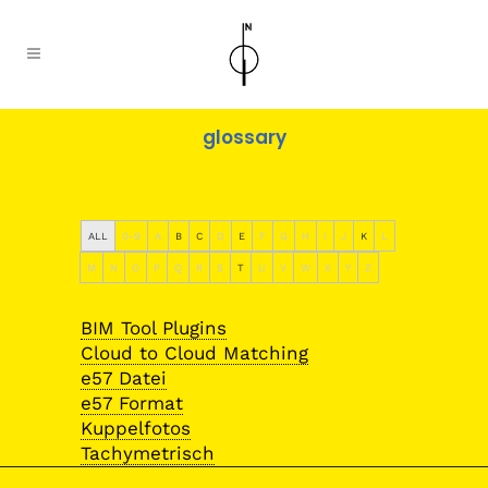
glossary
ALL
0-9
A
B
C
D
E
F
G
H
I
J
K
L
M
N
O
P
Q
R
S
T
U
V
W
X
Y
Z
BIM Tool Plugins
Cloud to Cloud Matching
e57 Datei
e57 Format
Kuppelfotos
Tachymetrisch